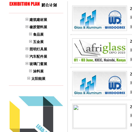
建筑建材展
橡胶塑料展
食品展
五金展
照明灯具展
汽车配件展
玻璃门窗展
涂料展
太阳能展