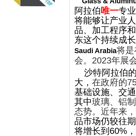
Glass & Alumin
阿拉伯
唯一
专业
将能够让产业人
品、加工程序和
东这个持续成长
将是
Saudi Arabia
会
。
2023
年展
沙特阿拉伯
大，
在政府的
7
基础设施、交通
其中
玻璃、铝制
态势。近年来，
品市场仍较往期
将增长到
60%
，