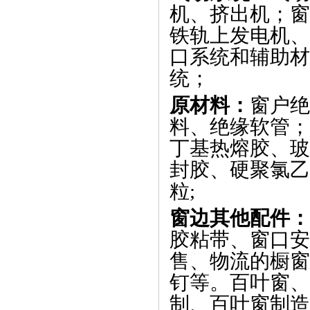
机、挤出机；窗
铁轨上发电机、
口系统和辅助材
统；
原材料：
窗户绝
料、绝缘软管；
丁基热熔胶、玻
封胶、硬聚氯乙
粒
;
窗边其他配件：
胶粘带、窗口安
售、物流的橱窗
钉等。百叶窗、
制、百叶窗制造