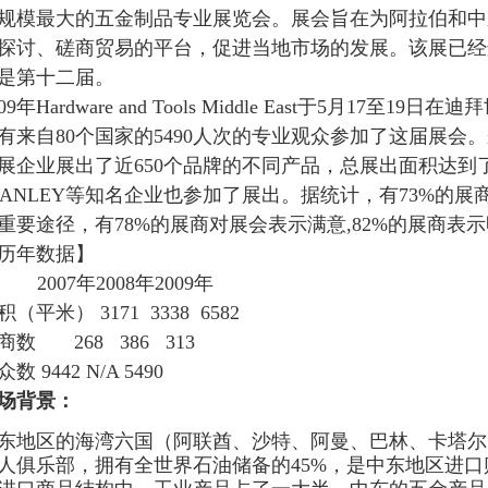
规模最大的五金制品专业展览会。展会旨在为阿拉伯和中
探讨、磋商贸易的平台，促进当地市场的发展。该展已经
是第十二届。
09
年
Hardware and Tools Middle East
于
5
月
17
至
19
日在迪拜
有来自
80
个国家的
5490
人次的专业观众参加了这届展会。
展企业展出了近
650
个品牌的不同产品，总展出面积达到
TANLEY
等知名企业也参加了展出。据统计，有
73%
的展
重要途径，有
78%
的展商对展会表示满意
,82%
的展商表示
历年数据】
2007
年
2008
年
2009
年
积（平米）
3171
3338
6582
商数
268
386
313
众数
9442 N/A 5490
场背景：
东地区的海湾六国（阿联酋、沙特、阿曼、巴林、卡塔尔
人俱乐部，拥有全世界石油储备的
45%
，是中东地区进口