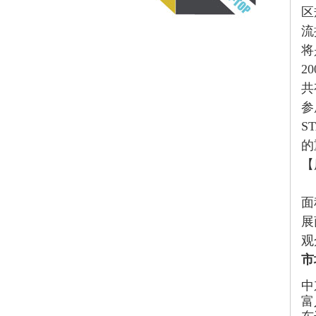
区
流
将
20
共
参
S
的
【
面
展
观
市
中
富