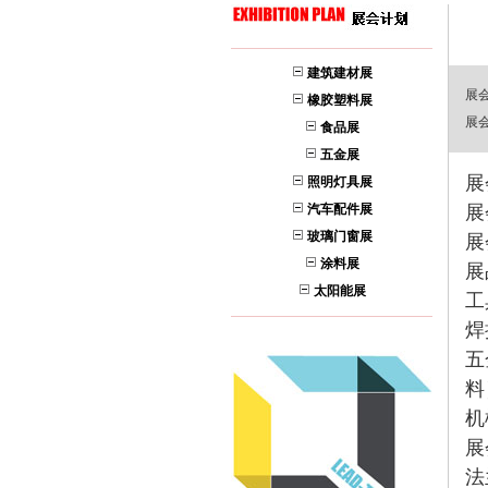
建筑建材展
展
橡胶塑料展
展
食品展
五金展
展
照明灯具展
汽车配件展
展
玻璃门窗展
展
涂料展
展
太阳能展
工
焊
五
料
机
展
法