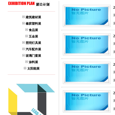
建筑建材展
橡胶塑料展
食品展
五金展
照明灯具展
展
汽车配件展
玻璃门窗展
涂料展
太阳能展
展
展